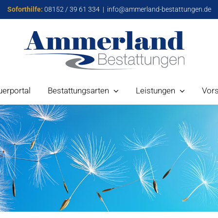
Soforthilfe:
08152 / 39 61 334
|
info@ammerland-bestattungen.de
uerportal
Bestattungsarten
Leistungen
Vor