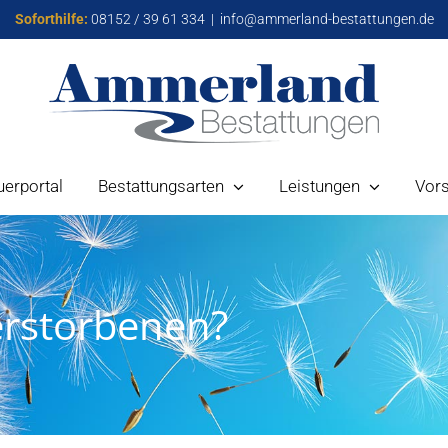
Soforthilfe:
08152 / 39 61 334
|
info@ammerland-bestattungen.de
uerportal
Bestattungsarten
Leistungen
Vor
erstorbenen?