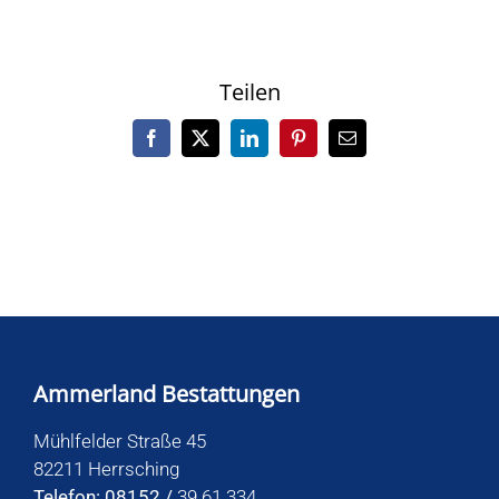
Teilen
Facebook
X
LinkedIn
Pinterest
E-
Mail
Ammerland Bestattungen
Mühlfelder Straße 45
82211 Herrsching
Telefon: 08152 /
39 61 334