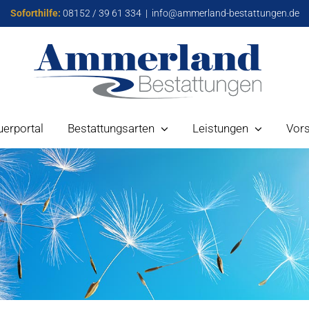
Soforthilfe:
08152 / 39 61 334
|
info@ammerland-bestattungen.de
uerportal
Bestattungsarten
Leistungen
Vor