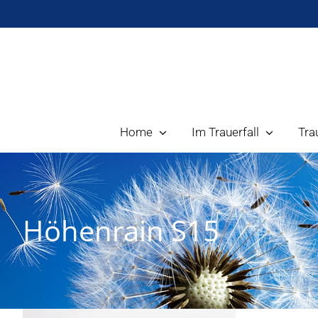
Zum
Inhalt
springen
Home
Im Trauerfall
Tra
Höhenrain S15