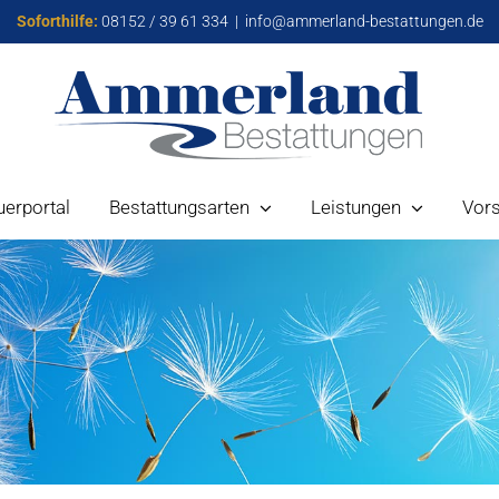
Soforthilfe:
08152 / 39 61 334
|
info@ammerland-bestattungen.de
uerportal
Bestattungsarten
Leistungen
Vor