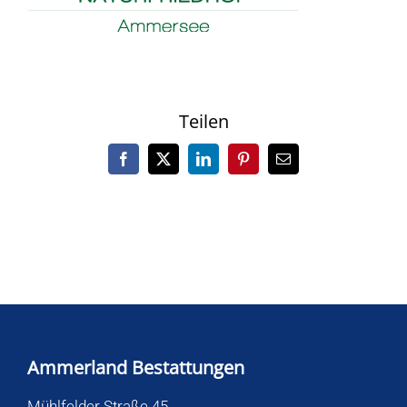
Teilen
Facebook
X
LinkedIn
Pinterest
E-
Mail
Ammerland Bestattungen
Mühlfelder Straße 45