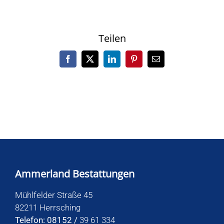
Teilen
Facebook
X
LinkedIn
Pinterest
E-
Mail
Ammerland Bestattungen
Mühlfelder Straße 45
82211 Herrsching
Telefon: 08152 /
39 61 334