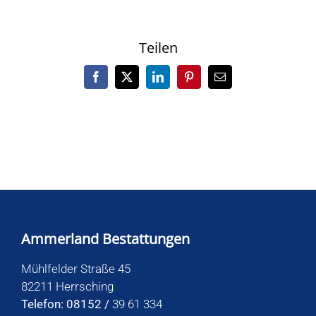
Teilen
Facebook
X
LinkedIn
Pinterest
E-
Mail
Ammerland Bestattungen
Mühlfelder Straße 45
82211 Herrsching
Telefon: 08152 /
39 61 334