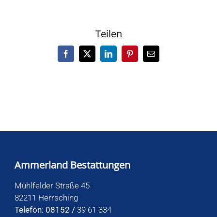
Teilen
Facebook
X
LinkedIn
Pinterest
E-
Mail
Ammerland Bestattungen
Mühlfelder Straße 45
82211 Herrsching
Telefon: 08152 /
39 61 334