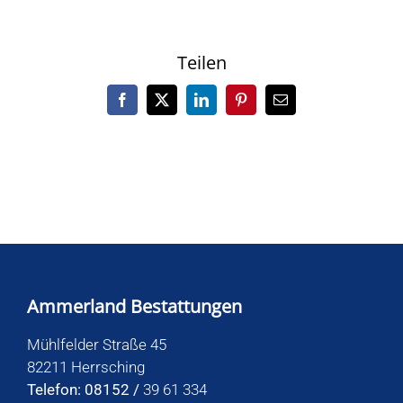
Teilen
Facebook
X
LinkedIn
Pinterest
E-
Mail
Ammerland Bestattungen
Mühlfelder Straße 45
82211 Herrsching
Telefon: 08152 /
39 61 334