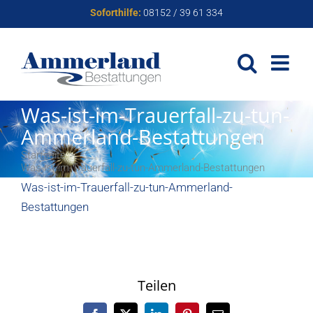
Zum
Soforthilfe:
08152 / 39 61 334
Inhalt
springen
Was-ist-im-Trauerfall-zu-tun-
Ammerland-Bestattungen
Startseite
Was-ist-im-Trauerfall-zu-tun-Ammerland-Bestattungen
Was-ist-im-Trauerfall-zu-tun-Ammerland-
Bestattungen
Teilen